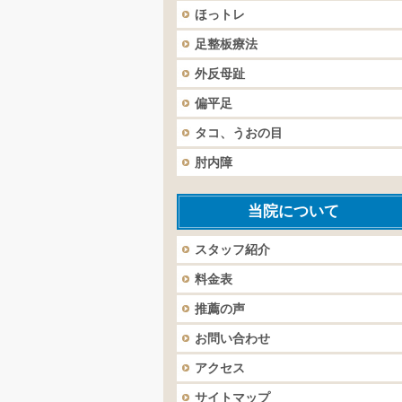
ほっトレ
足整板療法
外反母趾
偏平足
タコ、うおの目
肘内障
当院について
スタッフ紹介
料金表
推薦の声
お問い合わせ
アクセス
サイトマップ