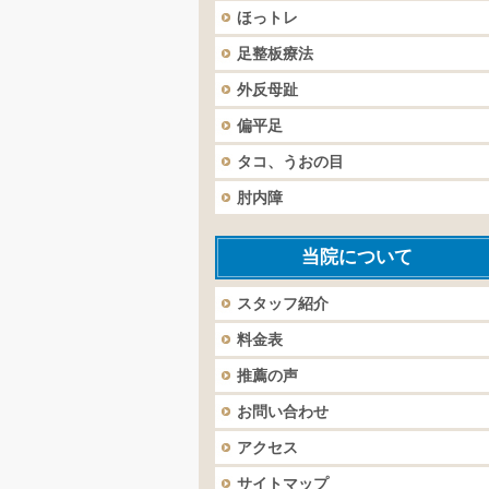
ほっトレ
足整板療法
外反母趾
偏平足
タコ、うおの目
肘内障
当院について
スタッフ紹介
料金表
推薦の声
お問い合わせ
アクセス
サイトマップ