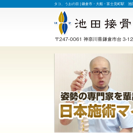
タコ、うおの目 |
鎌倉市・大船・富士見町駅 池